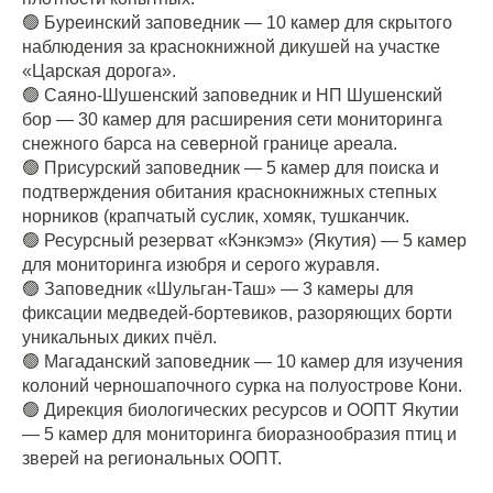
🟢 Буреинский заповедник — 10 камер для скрытого
наблюдения за краснокнижной дикушей на участке
«Царская дорога».
🟢 Саяно-Шушенский заповедник и НП Шушенский
бор — 30 камер для расширения сети мониторинга
снежного барса на северной границе ареала.
🟢 Присурский заповедник — 5 камер для поиска и
подтверждения обитания краснокнижных степных
норников (крапчатый суслик, хомяк, тушканчик.
🟢 Ресурсный резерват «Кэнкэмэ» (Якутия) — 5 камер
для мониторинга изюбря и серого журавля.
🟢 Заповедник «Шульган-Таш» — 3 камеры для
фиксации медведей-бортевиков, разоряющих борти
уникальных диких пчёл.
🟢 Магаданский заповедник — 10 камер для изучения
колоний черношапочного сурка на полуострове Кони.
🟢 Дирекция биологических ресурсов и ООПТ Якутии
— 5 камер для мониторинга биоразнообразия птиц и
зверей на региональных ООПТ.