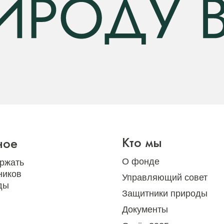
Кто мы
ное
О фонде
ржать
ников
Управляющий совет
ды
Защитники природы
Документы