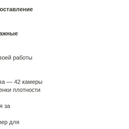
доставление
важные
воей работы
ова — 42 камеры
енки плотности
я за
мер для