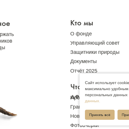
Кто мы
ное
О фонде
ржать
ников
Управляющий совет
ды
Защитники природы
Документы
Отчёт 2025
Сайт использует cook
Что мы
максимально удобным. 
делаем
персональных данных 
Программы и проекты
данных.
Гранты и конкурсы
Принять всё
При
Новости
Фотоочерки