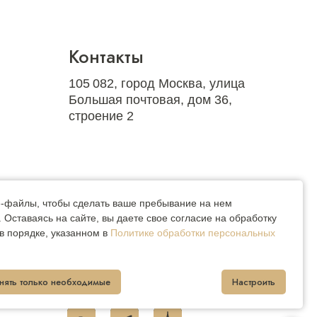
Контакты
105 082, город Москва, улица
Большая почтовая, дом 36,
строение 2
График работы:
ie-файлы, чтобы сделать ваше пребывание на нем
Оставаясь на сайте, вы даете свое согласие на обработку
пн-вс с 9:00−19:00
в порядке, указанном в
Политике обработки персональных
+7 (495) 123-36-88
info@zaprirodu.fund
нять только необходимые
Настроить