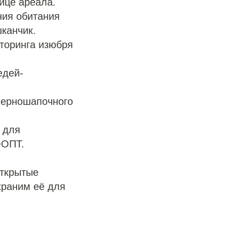
ице ареала.
ния обитания
шканчик.
иторинга изюбря
едей-
черношапочного
 для
ООПТ.
открытые
храним её для