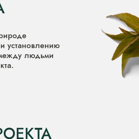
А
природе
 и установлению
 между людьми
кта.
РОЕКТА