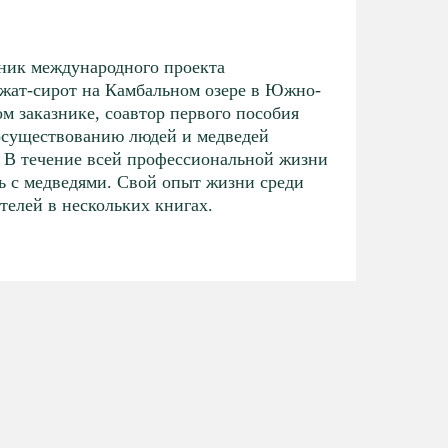
Коо
про
тник международного проекта
жат-сирот на Камбальном озере в Южно-
Жил
м заказнике, соавтор первого пособия
мор
осуществованию людей и медведей
дет
). В течение всей профессиональной жизни
пра
ь с медведями. Свой опыт жизни среди
гид
телей в нескольких книгах.