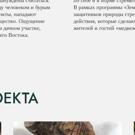
вынуждены считаться.
по себе и в норме стремит
ду человеком и бурым
В рамках программы «Зем
нкты, нападают
защитников природы стре
ущество. Ощущение
действия, которые сделаю
м дачном участке,
жителей и гостей «медвеж
его Востока.
ЕКТА