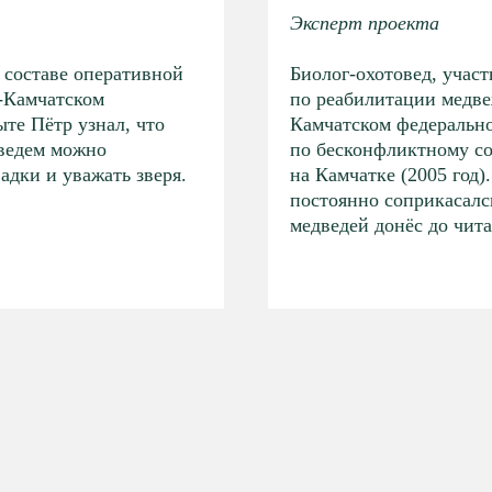
Эксперт проекта
 составе оперативной
Биолог-охотовед, учас
-Камчатском
по реабилитации медве
ыте Пётр узнал, что
Камчатском федерально
дведем можно
по бесконфликтному с
адки и уважать зверя.
на Камчатке (2005 год
постоянно соприкасалс
медведей донёс до чита