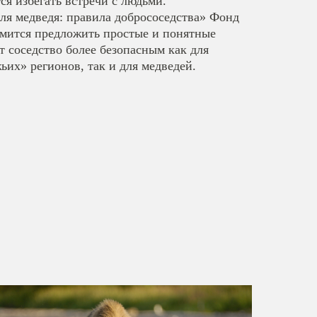
ся избегать встречи с людьми.
ля медведя: правила добрососедства» Фонд
мится предложить простые и понятные
т соседство более безопасным как для
ьих» регионов, так и для медведей.