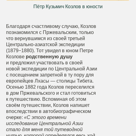
Пётр Кузьмич Козлов в юности
Благодаря счастливому случаю, Козлов
познакомился с Пржевальским, только
что вернувшимся из своей третьей
Центрально-азиатской экспедиции
(1879−1880). Тот увидел в юном Петре
Козлове
родственную душу
и предложил участвовать в своей
новой экспедиции по Центральной Азии
с посещением запретной в ту пору для
европейцев Лхасы — столицы Тибета.
Осенью 1882 года Козлов переселился
в дом Пржевальского и стал готовиться
к путешествию. Вспоминая об этом
своём путешествии, Козлов напишет
впоследствии в автобиографическом
очерке:
«С этого времени
исследование Центральной Азии
стало для меня той путеводной
нитью, которой определялся весь ход