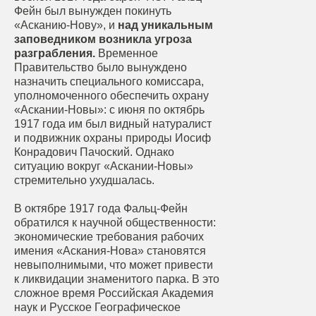
Фейн был вынужден покинуть
«Асканию-Нову», и
над уникальным
заповедником возникла угроза
разграбления.
Временное
Правительство было вынуждено
назначить специального комиссара,
уполномоченного обеспечить охрану
«Аскании-Новы»: с июня по октябрь
1917 года им был видный натуралист
и подвижник охраны природы Иосиф
Конрадович Пачоский. Однако
ситуацию вокруг «Аскании-Новы»
стремительно ухудшалась.
В октябре 1917 года Фальц-Фейн
обратился к научной общественности:
экономические требования рабочих
имения «Аскания-Нова» становятся
невыполнимыми, что может привести
к ликвидации знаменитого парка. В это
сложное время Российская Академия
наук и Русское Географическое