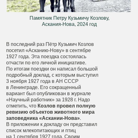
Памятник Петру Кузьмичу Козлову,
Аскания-Нова, 2024 год
В последний раз Пётр Кузьмич Козлов
посетил «Асканию-Нову» в сентябре
1927 года. Эта поездка состоялась
отчасти по его личной инициативе.
По итогам поездки он написал большой
подробный доклад, с которым выступил
3 ноября 1927 года в АН СССР
в Ленинграде. Его сокращенный
вариант был опубликован в журнале
«Научный работник» за 1928 г. Надо
отметить, что
Козлов провел полную
ревизию объектов животного мира
заповедника «Аскании-Нова»
.
В приложении к докладу он представил
список млекопитающих и птиц
на 1 сентября 1927 года. Своим