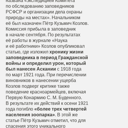
названа «экспедицией Комитета
по обследованию заповедников
РСФСР и организации дела охраны
природы на местах». Начальником
её был назначен Пётр Кузьмич Козлов.
Комиссия прибыла в заповедник
в начале сентября. По результатах
её работы в журнале «Наука
и её работники» Козлов опубликовал
статью, где изложил
хронику жизни
заповедника в период Гражданской
войны и определил урон, который
был нанесен Аскании
с 1918 года
по март 1921 года. При перечислении
виновников в нанесении ущерба
Козлов подверг критике также
поведение красноармейцев, включая
Первую Конармию С. М. Буденного.
В результате их действий к осени 1921
года погибло
«более трех четвертей
населения зоопарка»
. В этой же
статье Пётр Кузьмич отметил, что для
спасения этого уникального