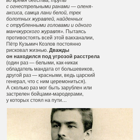
во время бегства, трупы
с огнестрельными ранами — оленя-
аксиса, самца лани белой, трех
болотных журавлей, найденных
с отрубленными головами и одного
манчжурского журавля».
Пытаясь
противостоять всей этой вакханалии,
Пётр Кузьмич Козлов постоянно
рисковал жизнью.
Дважды
он находился под угрозой расстрела
(один раз — белыми, как-никак
обладатель мандата от большевиков,
другой раз — красными, ведь царский
генерал, что с ним церемониться).
А сколько раз мог быть зарублен или
застрелен бойцами-мародерами,
у которых стоял на пути…