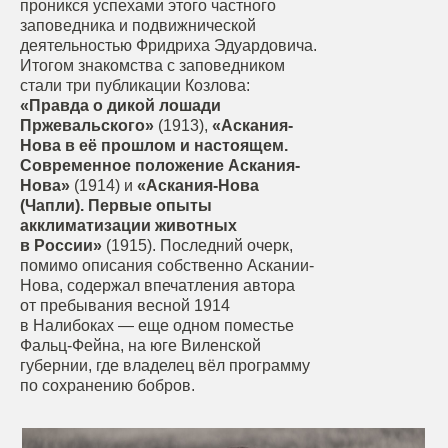
проникся успехами этого частного
заповедника и подвижнической
деятельностью Фридриха Эдуардовича.
Итогом знакомства с заповедником
стали три публикации Козлова:
«Правда о дикой лошади
Пржевальского»
(1913),
«Аскания-
Нова в её прошлом и настоящем.
Современное положение Аскания-
Нова»
(1914) и
«Аскания-Нова
(Чапли). Первые опыты
акклиматизации животных
в России»
(1915). Последний очерк,
помимо описания собственно Аскании-
Нова, содержал впечатления автора
от пребывания весной 1914
в Налибоках — еще одном поместье
Фальц-Фейна, на юге Виленской
губернии, где владелец вёл программу
по сохранению бобров.